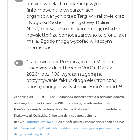
danych w celach marketingowych
(informowanie o wydarzeniach
organizowanych przez Targi w Krakowie oraz
Bydgoski Klaster Przemysłowy Dolina
Narzędziowa, szkoleń i konferencji, usłudze
newsletter) za pomocą zarówno telefonu jak i
maila. Zgodę mogę wycofać w każdym
momencie.
* stosownie do Rozporządzenia Ministra
Finansów z dnia 11 marca 2004r. Dz.U z
2020r. poz. 106, wyrażam zgodę na
otrzymywanie faktur drogą elektroniczną
udostępnionych w systemie ExpoSupport™.
Zgodnie z art. 13 ust. 1 i ust. 2 ogólnego rozporządzenia o ochronie danych
osobowych z dnia 27 kwietnia 2016 r. informuję, iż administratorem
Pani/Pana danych osobowych są Targi w Krakowie Sp. z o.o. z siedzibą w
Krakowie, ul. Galicyjska 9; kontakt do inspektora ochrony
danych:
iod@targi.krakow.pl
; Pełna treść klauzuli informacyjnej dostępna na:
http://targi.krakow.pl/pl/aktualnosci/klauzula-informacyjna-o-przetwarzaniu-
danych-osobowych.html